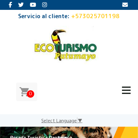
Servicio al cliente:
+573025701198
0
Select Language
▼
Posada Turistica Dantayaco