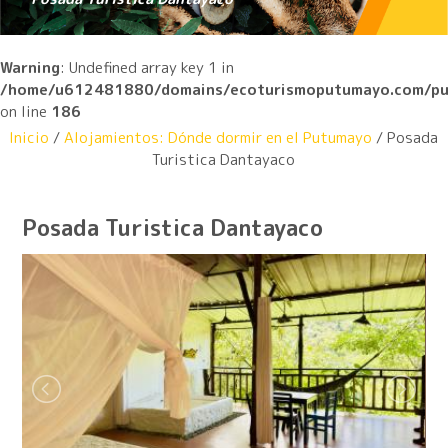
Warning
: Undefined array key 1 in
/home/u612481880/domains/ecoturismoputumayo.com/publ
on line
186
Inicio
/
Alojamientos: Dónde dormir en el Putumayo
/ Posada
Turistica Dantayaco
Posada Turistica Dantayaco