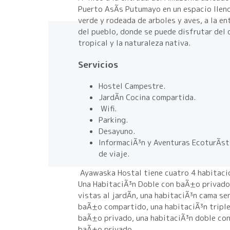
Puerto AsÃ­s Putumayo en un espacio llen
verde y rodeada de arboles y aves, a la en
del pueblo, donde se puede disfrutar del 
tropical y la naturaleza nativa.
Servicios
Hostel Campestre.
JardÃ­n Cocina compartida.
Wifi.
Parking.
Desayuno.
InformaciÃ³n y Aventuras EcoturÃ­st
de viaje.
Ayawaska Hostal tiene cuatro 4 habitaci
Una HabitaciÃ³n Doble con baÃ±o privado
vistas al jardÃ­n, una habitaciÃ³n cama sen
baÃ±o compartido, una habitaciÃ³n tripl
baÃ±o privado, una habitaciÃ³n doble co
baÃ±o privado.