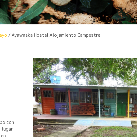
ayo
/ Ayawaska Hostal Alojamiento Campestre
mpo con
 lugar
 en