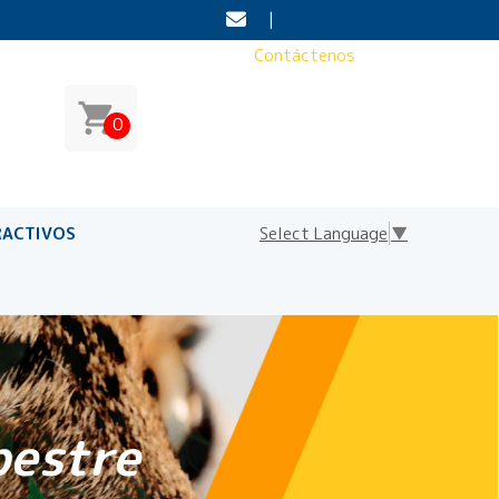
|
Contáctenos
0
RACTIVOS
Select Language
▼
pestre