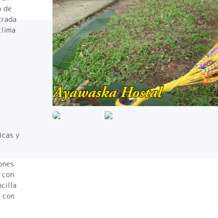
o de
trada
clima
icas y
ones
 con
cilla
e con
n