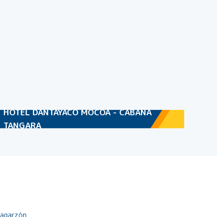
HOTEL DANTAYACO MOCOA - CABAÑA
TANGARA
lagarzón