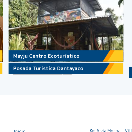
Mayju Centro Ecoturístico
Posada Turistica Dantayaco
Menú
Contáctenos:
Km 6 via Mocoa - Vil
Inicio