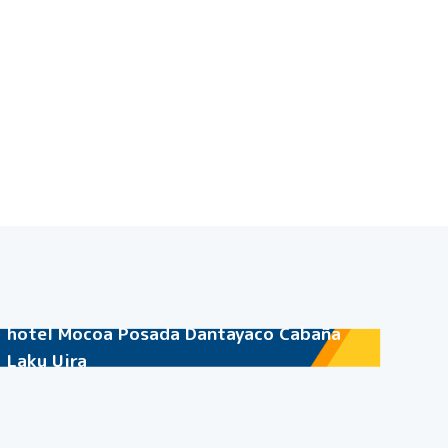
hotel Mocoa Posada Dantayaco Cabaña
Laku Uira