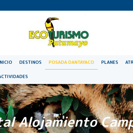
INICIO
DESTINOS
POSADA DANTAYACO
PLANES
AT
ACTIVIDADES
al Alojamiento Cam