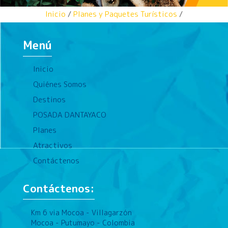
Inicio
/
Planes y Paquetes Turísticos
/
Menú
Inicio
Quiénes Somos
Destinos
POSADA DANTAYACO
Planes
Atractivos
Contáctenos
Contáctenos:
Km 6 via Mocoa - Villagarzón
Mocoa - Putumayo - Colombia