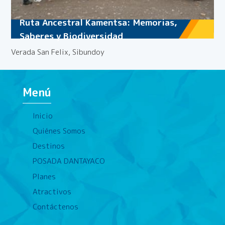
Ruta Ancestral Kamentsa: Memorias,
Saberes y Biodiversidad
Verada San Felix, Sibundoy
Menú
Inicio
Quiénes Somos
Destinos
POSADA DANTAYACO
Planes
Atractivos
Contáctenos