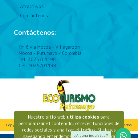
Atractivos
Contáctenos
Contáctenos:
Km 6 via Mocoa - Villagarzón
Mocoa - Putumayo - Colombia
Tel: 3025701198
Cel: 3025701198
Nuestro sitio web
utiliza cookies
para
personalizar el contenido, ofrecer funciones de
Copyright © 2026 - Ecoturismo Putumayo. Todos los derechos reservados
redes sociales y analizar el tráfico. Si sigues
¿Alguna inquietud?
navegando entendemos que aceptas nuestra