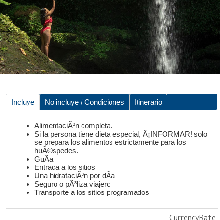
Incluye
No incluye / Condiciones
Itinerario
AlimentaciÃ³n completa.
Si la persona tiene dieta especial, Â¡INFORMAR! solo
se prepara los alimentos estrictamente para los
huÃ©spedes.
GuÃ­a
Entrada a los sitios
Una hidrataciÃ³n por dÃ­a
Seguro o pÃ³liza viajero
Transporte a los sitios programados
CurrencyRate