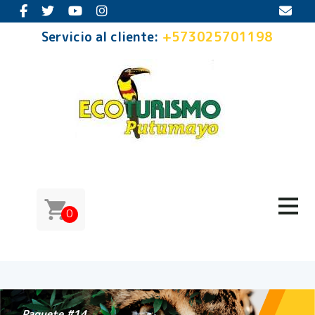
Servicio al cliente:
+573025701198
0
Paquete #14